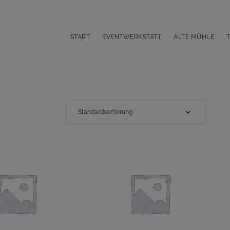
START
EVENTWERKSTATT
ALTE MÜHLE
$
20.00
$
20.00