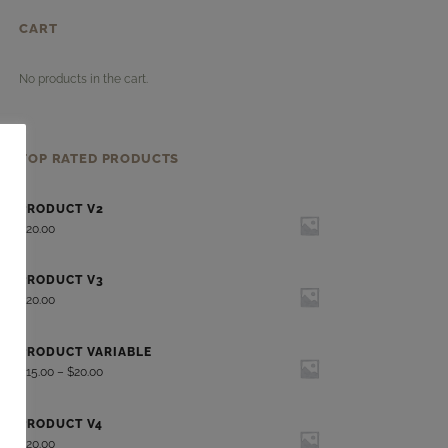
CART
No products in the cart.
TOP RATED PRODUCTS
PRODUCT V2
$
20.00
PRODUCT V3
$
20.00
PRODUCT VARIABLE
$
15.00
–
$
20.00
PRODUCT V4
$
20.00