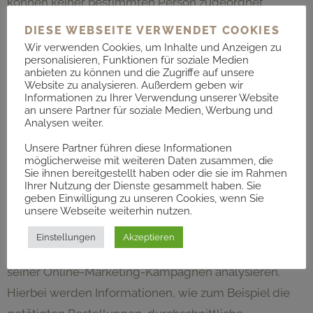
können keiner bestimmten Person zugeordnet
werden. Sie können diese Funktion jederzeit über die
DIESE WEBSEITE VERWENDET COOKIES
Anzeigeneinstellungen in Ihrem Google-Konto
Wir verwenden Cookies, um Inhalte und Anzeigen zu
personalisieren, Funktionen für soziale Medien
deaktivieren oder die Erfassung Ihrer Daten durch
anbieten zu können und die Zugriffe auf unsere
Website zu analysieren. Außerdem geben wir
Google Analytics wie im Punkt „Widerspruch gegen
Informationen zu Ihrer Verwendung unserer Website
Datenerfassung“ dargestellt generell untersagen.
an unsere Partner für soziale Medien, Werbung und
Analysen weiter.
GOOGLE ANALYTICS E-COMMERCE-
Unsere Partner führen diese Informationen
TRACKING
möglicherweise mit weiteren Daten zusammen, die
Sie ihnen bereitgestellt haben oder die sie im Rahmen
Ihrer Nutzung der Dienste gesammelt haben. Sie
Diese Website nutzt die Funktion „E-Commerce-
geben Einwilligung zu unseren Cookies, wenn Sie
Tracking“ von Google Analytics. Mit Hilfe von E-
unsere Webseite weiterhin nutzen.
Commerce-Tracking kann der Websitebetreiber das
Einstellungen
Akzeptieren
Kaufverhalten der Websitebesucher zur Verbesserung
seiner Online-Marketing-Kampagnen analysieren.
Hierbei werden Informationen, wie zum Beispiel die