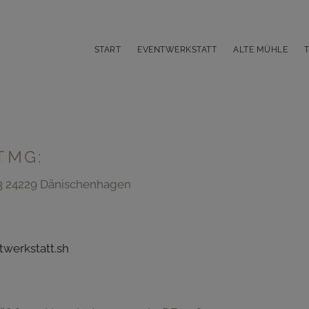
START
EVENTWERKSTATT
ALTE MÜHLE
TMG:
13 24229 Dänischenhagen
werkstatt.sh