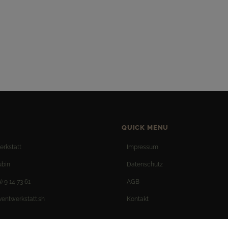
QUICK MENU
erkstatt
Impressum
ubin
Datenschutz
) 9 14 73 61
AGB
ventwerkstatt.sh
Kontakt