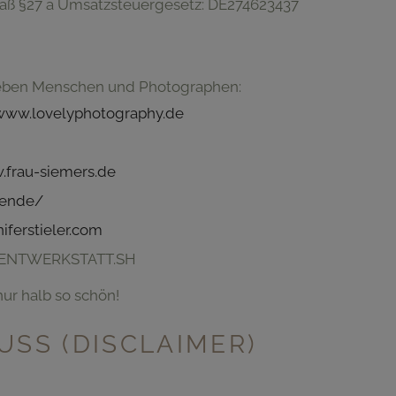
äß §27 a Umsatzsteuergesetz: DE274623437
ieben Menschen und Photographen:
www.lovelyphotography.de
frau-siemers.de
wende/
iferstieler.com
 EVENTWERKSTATT.SH
nur halb so schön!
SS (DISCLAIMER)
E