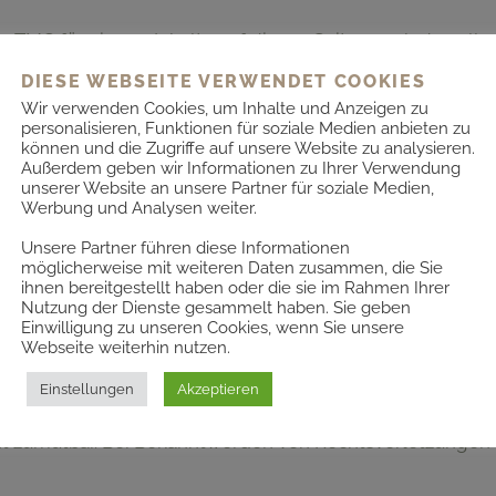
s.1 TMG für eigene Inhalte auf diesen Seiten nach den al
jedoch nicht verpflichtet, übermittelte oder gespeicher
DIESE WEBSEITE VERWENDET COOKIES
rechtswidrige Tätigkeit hinweisen. Verpflichtungen zur 
Wir verwenden Cookies, um Inhalte und Anzeigen zu
personalisieren, Funktionen für soziale Medien anbieten zu
en bleiben hiervon unberührt. Eine diesbezügliche Haftu
können und die Zugriffe auf unsere Website zu analysieren.
Außerdem geben wir Informationen zu Ihrer Verwendung
g möglich. Bei Bekanntwerden von entsprechenden Recht
unserer Website an unsere Partner für soziale Medien,
Werbung und Analysen weiter.
Unsere Partner führen diese Informationen
möglicherweise mit weiteren Daten zusammen, die Sie
ihnen bereitgestellt haben oder die sie im Rahmen Ihrer
Nutzung der Dienste gesammelt haben. Sie geben
bseitenDritter, auf deren Inhalte wir keinen Einfluss ha
Einwilligung zu unseren Cookies, wenn Sie unsere
ie Inhalte der verlinkten Seiten ist stets der jeweilige 
Webseite weiterhin nutzen.
den zum Zeitpunkt der Verlinkung auf mögliche Rechtsvers
Einstellungen
Akzeptieren
rkennbar. Eine permanente inhaltliche Kontrolle der verl
cht zumutbar. Bei Bekanntwerden von Rechtsverletzungen