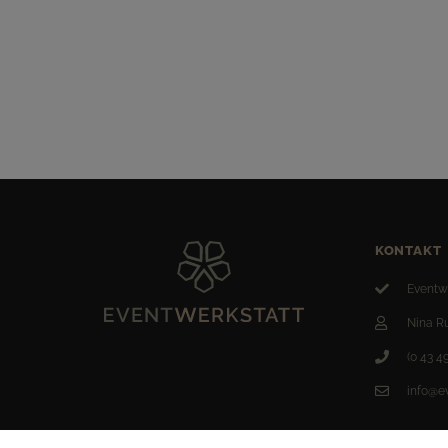
KONTAKT
Eventw
Nina R
(0 43 49
info@e