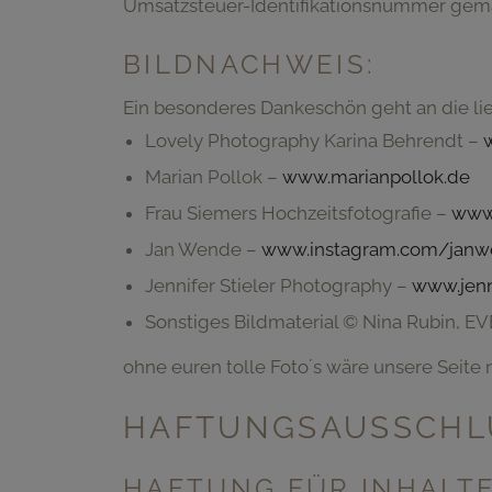
Umsatzsteuer-Identifikationsnummer gem
BILDNACHWEIS:
Ein besonderes Dankeschön geht an die l
Lovely Photography Karina Behrendt –
Marian Pollok –
www.marianpollok.de
Frau Siemers Hochzeitsfotografie –
www.
Jan Wende –
www.instagram.com/jan
Jennifer Stieler Photography –
www.jenn
Sonstiges Bildmaterial © Nina Rubin,
ohne euren tolle Foto´s wäre unsere Seite 
HAFTUNGSAUSSCHLU
HAFTUNG FÜR INHALT