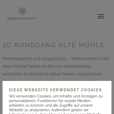
3D RUNDGANG ALTE MÜHLE
Hereinspaziert und umgeschaut – Willkommen in der
Alten Mühle! Wenn du bei uns vorbeischaust,
entdeckst du jedesmal etwas Neues, versprochen.
Damit du deinen Besuch bei uns planen kannst,
ermöglichen wir dir hier quasi einen Blick durchs
DIESE WEBSEITE VERWENDET COOKIES
Wir verwenden Cookies, um Inhalte und Anzeigen zu
Schlüsselloch. Wir wünschen dir eine gehörige Portion
personalisieren, Funktionen für soziale Medien
Spaß bei deinem virtuellen Rundgang! Das
anbieten zu können und die Zugriffe auf unsere
Website zu analysieren. Außerdem geben wir
Untergeschoss ist inzwischen anders eingerichtet –