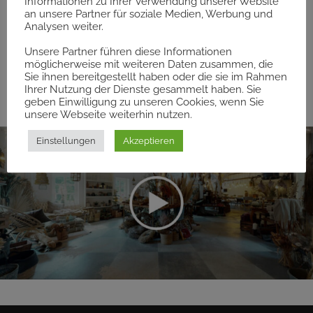
Informationen zu Ihrer Verwendung unserer Website
an unsere Partner für soziale Medien, Werbung und
ein Update folgt. Auf den Fotos auf unserer Seite
Analysen weiter.
könnt ihr euch aber schon mal einen aktuellen
Unsere Partner führen diese Informationen
Eindruck verschaffen 🙂
möglicherweise mit weiteren Daten zusammen, die
Sie ihnen bereitgestellt haben oder die sie im Rahmen
Ihrer Nutzung der Dienste gesammelt haben. Sie
geben Einwilligung zu unseren Cookies, wenn Sie
unsere Webseite weiterhin nutzen.
Einstellungen
Akzeptieren