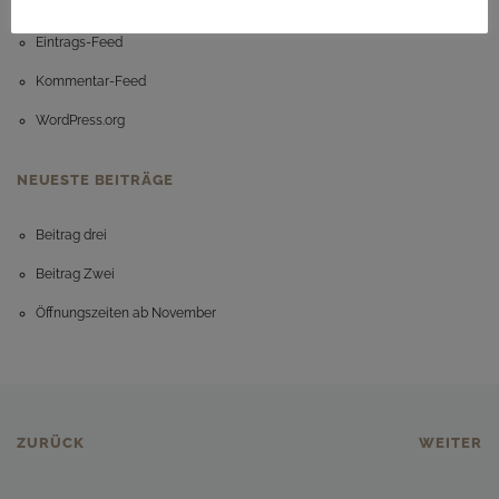
Anmelden
Eintrags-Feed
Kommentar-Feed
WordPress.org
NEUESTE BEITRÄGE
Beitrag drei
Beitrag Zwei
Öffnungszeiten ab November
ZURÜCK
WEITER