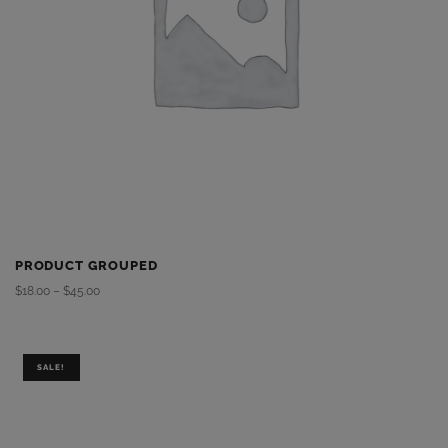
PRODUCT GROUPED
$
18.00
–
$
45.00
SALE!