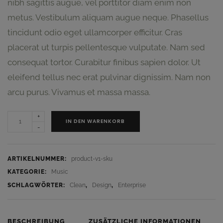
nibh sagittis augue, vel porttitor diam enim non
metus. Vestibulum aliquam augue neque. Phasellus
tincidunt odio eget ullamcorper efficitur. Cras
placerat ut turpis pellentesque vulputate. Nam sed
consequat tortor. Curabitur finibus sapien dolor. Ut
eleifend tellus nec erat pulvinar dignissim. Nam non
arcu purus. Vivamus et massa massa.
+
IN DEN WARENKORB
-
ARTIKELNUMMER:
product-v1-sku
KATEGORIE:
Music
SCHLAGWÖRTER:
Clean
,
Design
,
Enterprise
BESCHREIBUNG
ZUSÄTZLICHE INFORMATIONEN